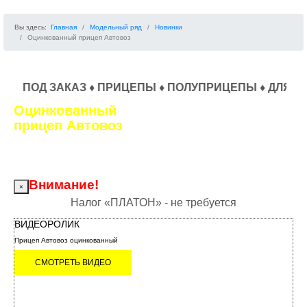
Вы здесь:
Главная
Модельный ряд
Новинки
Оцинкованный прицеп Автовоз
 ЗАКАЗ ♦ ПРИЦЕПЫ ♦ ПОЛУПРИЦЕПЫ ♦ ДЛЯ СРЕДНЕТО
Оцинкованный
прицеп Автовоз
Трехосный, двухскатный. Рессорная подвеска.
Гидравлические тормоза.
Внимание!
×
Налог «ПЛАТОН» - не требуется
ВИДЕОРОЛИК
Прицеп Автовоз оцинкованный
СМОТРЕТЬ ВИДЕО