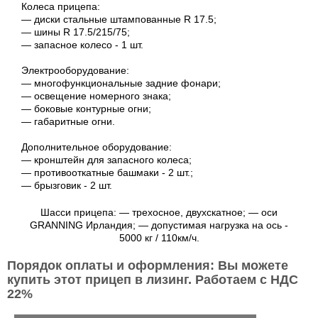
Колеса прицепа:
― диски стальные штампованные R 17.5;
― шины R 17.5/215/75;
― запасное колесо - 1 шт.
Электрооборудование:
― многофункциональные задние фонари;
― освещение номерного знака;
― боковые контурные огни;
― габаритные огни.
Дополнительное оборудование:
― кронштейн для запасного колеса;
― противооткатные башмаки - 2 шт.;
― брызговик - 2 шт.
Шасси прицепа: ― трехосное, двухскатное; ― оси
GRANNING Ирландия; ― допустимая нагрузка на ось -
5000 кг / 110км/ч.
Порядок оплаты и оформления: Вы можете
купить этот прицеп в лизинг. Работаем с НДС
22%