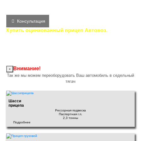
Порядок оплаты и оформления: Вы можете купить этот
прицеп в лизинг. Работаем с НДС 22%
Консультация
Купить оцинкованный прицеп Автовоз.
Купить прицеп для ГАЗона, купить полуприцеп для ГАЗона,
купить прицеп для ГАЗели "БИЗНЕС" 3302, купить
полуприцеп для ГАЗели "БИЗНЕС" 3302, купить прицеп для
КамАЗа 4308, купить полуприцеп для КамАЗа 4308, купить
прицеп для МАЗа 4371, купить полуприцеп для МАЗа 4371.
Внимание!
×
Так же мы можем переоборудовать Ваш автомобиль в седельный
тягач
Шасси
прицепа
Рессорная подвеска
Паспортная г.п.
2,3 тонны
Подробнее