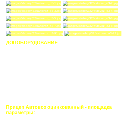
ДОПОБОРУДОВАНИЕ
По желанию заказчика оказываем услуги по установке
дополнительного оборудования на давальческие тягачи:
укорачивание колесной базы, ССУ (Седельно-съёмное
устройство) JOST JSK 26D. Выводы: пеневмо на подвеску,
пеневмо на тормоз, ABS, электрика, баки топливный по 350
л. 1 - 2 шт. КМЗ с подключением без кранов - система Scania,
дизельный воздушный отопитель Webasto Air Top 2000 STС
12V, кондиционер, планар 2(3) кВт с разводкой в спальник,
тахограф Атол Драйв, КПП EATON в замен штатной,
спальник закабинный "BASE", "LUIDOR" регистрация
изменений.
Прицеп Автовоз оцинкованный - площадка
параметры:
Представляем новый трехосный, двухскатный прицеп
Автовоз - площадку категории O3 с выдвижными
аппарелями. Разработанный для среднетоннажных