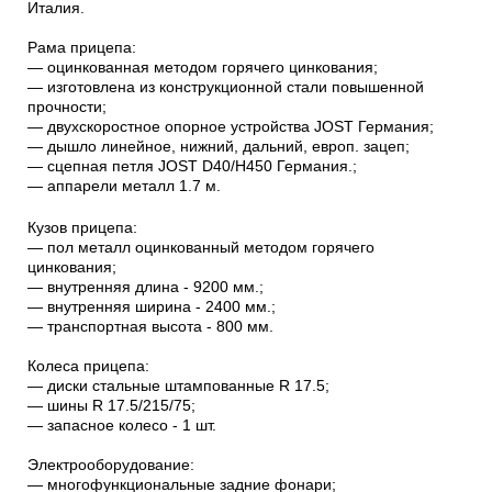
Италия.
Рама прицепа:
― оцинкованная методом горячего цинкования;
― изготовлена из конструкционной стали повышенной
прочности;
― двухскоростное опорное устройства JOST Германия;
― дышло линейное, нижний, дальний, европ. зацеп;
― сцепная петля JOST D40/H450 Германия.;
― аппарели металл 1.7 м.
Кузов прицепа:
― пол металл оцинкованный методом горячего
цинкования;
― внутренняя длина - 9200 мм.;
― внутренняя ширина - 2400 мм.;
― транспортная высота - 800 мм.
Колеса прицепа:
― диски стальные штампованные R 17.5;
― шины R 17.5/215/75;
― запасное колесо - 1 шт.
Электрооборудование:
― многофункциональные задние фонари;