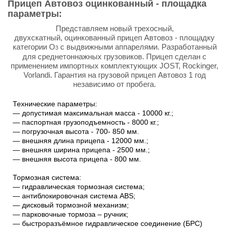
Прицеп Автовоз оцинкованный - площадка
параметры:
Представляем новый трехосный,
двухскатный, оцинкованный прицеп Автовоз - площадку
категории O
с выдвижными аппарелями. Разработанный
3
для среднетоннажных грузовиков. Прицеп сделан с
применением импортных комплектующих JOST, Rockinger,
Vorlandi. Гарантия на грузовой прицеп Автовоз 1 год
независимо от пробега.
Технические параметры:
― допустимая максимальная масса - 10000 кг.;
― паспортная грузоподъемность - 8000 кг.;
― погрузочная высота - 700- 850 мм.
― внешняя длина прицепа - 12000 мм.;
― внешняя ширина прицепа - 2500 мм.;
― внешняя высота прицепа - 800 мм.
Тормозная система:
― гидравлическая тормозная система;
― антиблокировочная система ABS;
― дисковый тормозной механизм;
― парковочные тормоза – ручник;
― быстроразъёмное гидравлическое соединение (БРС)