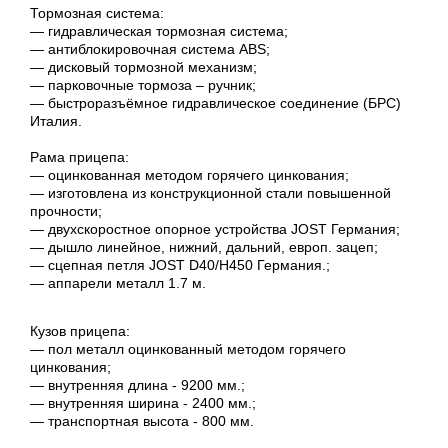
Тормозная система:
― гидравлическая тормозная система;
― антиблокировочная система ABS;
― дисковый тормозной механизм;
― парковочные тормоза – ручник;
― быстроразъёмное гидравлическое соединение (БРС)
Италия.
Рама прицепа:
― оцинкованная методом горячего цинкования;
― изготовлена из конструкционной стали повышенной
прочности;
― двухскоростное опорное устройства JOST Германия;
― дышло линейное, нижний, дальний, европ. зацеп;
― сцепная петля JOST D40/H450 Германия.;
― аппарели металл 1.7 м.
Кузов прицепа:
― пол металл оцинкованный методом горячего
цинкования;
― внутренняя длина - 9200 мм.;
― внутренняя ширина - 2400 мм.;
― транспортная высота - 800 мм.