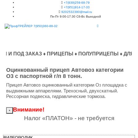
+7(939)259-68-79
+7(951)914-17-33
9202532390@mail.ru
Пн-Пт 9:00-17:30 Сб-Вс Выходной
Д ЗАКАЗ ♦ ПРИЦЕПЫ ♦ ПОЛУПРИЦЕПЫ ♦ ДЛЯ СРЕДНЕТ
Оцинкованный прицеп Автовоз категории
О3 с паспортной г/п 8 тонн.
Прицеп Автовоз оцинкованный категории O
площадка с
3
выдвижными аппарелями. Трехосный, двухскатный.
Рессорная подвеска, гидравлические тормоза.
Внимание!
×
Налог «ПЛАТОН» - не требуется
ВИДЕОРОЛИК