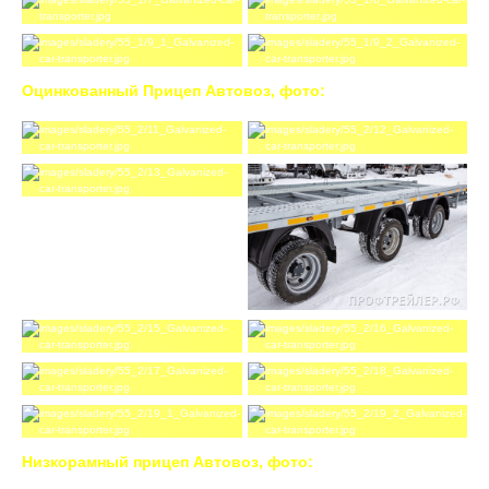
Оцинкованный Прицеп Автовоз, фото:
Низкорамный прицеп Автовоз, фото: